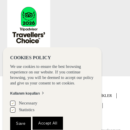
8+2
COOKIES POLICY
We use cookies to ensure the best browsing
experience on our website. If you continue
browsing, you will be deemed to accept our policy
and give us your consent to set cookies.
Kullanım koşulları
ANA SAYFA
OTEL
KONAKLAMA
ETKİNLİKLER
Necessary
DÜĞÜN
DENEYİM
HABERLER
GALERİ
Statistics
İLETİŞİM
BOOK NOW
Accept All
Save