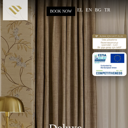
Skip to
main
EL
EN
BG
TR
BOOK NOW
content