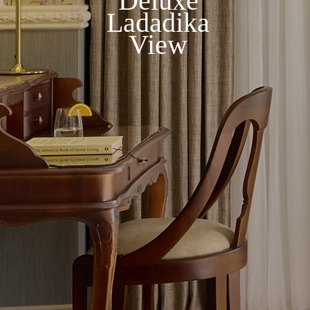
Deluxe
Ladadika
View