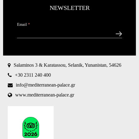
NEWSLETTER
Email
*
CAPTCHA
This
question is
for testing
Salaminos 3 & Karatassou, Selanik, Yunanistan, 54626
whether or
not you are
+30 2311 240 400
a human
visitor and
info@mediterranean-palace.gr
to prevent
www.mediterranean-palace.gr
automated
spam
submissions.
8+2