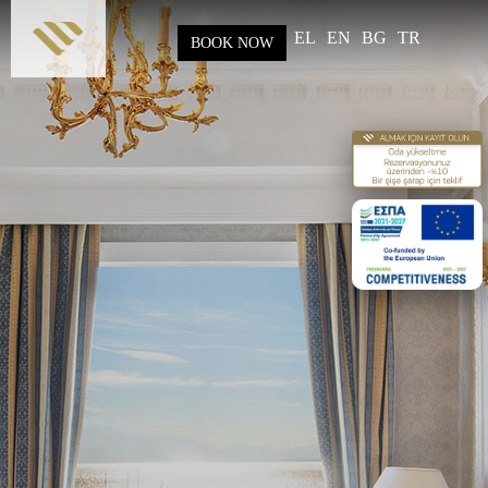
Skip to
main
EL
EN
BG
TR
BOOK NOW
content