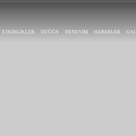
Skip to
main
content
ETKİNLİKLER
DÜĞÜN
DENEYİM
HABERLER
GAL