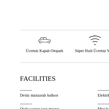
Ücretsiz Kapalı Otopark
Süper Hızlı Ücretsiz 
FACILITIES
Deniz manzaralı balkon
Elektr
Otele varışta taze meyve
Mini b