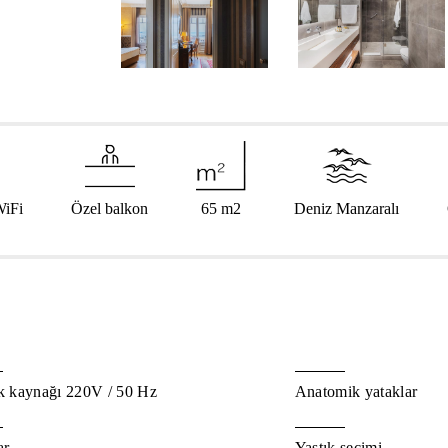
WiFi
Özel balkon
65 m
2
Deniz Manzaralı
ik kaynağı 220V / 50 Hz
Anatomik yataklar
ar
Yastık seçimi