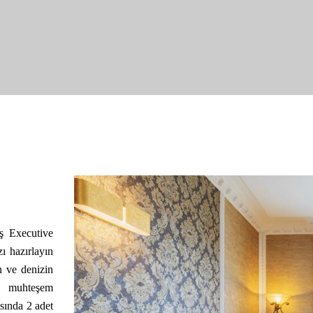
iş Executive
zı hazırlayın
n ve denizin
n muhteşem
sında 2 adet