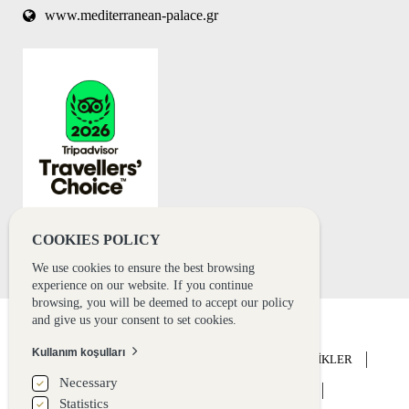
www.mediterranean-palace.gr
automated
spam
submissions.
8+2
COOKIES POLICY
We use cookies to ensure the best browsing
experience on our website. If you continue
browsing, you will be deemed to accept our policy
and give us your consent to set cookies.
Kullanım koşulları
ANA SAYFA
OTEL
KONAKLAMA
ETKİNLİKLER
Necessary
DÜĞÜN
DENEYİM
HABERLER
GALERİ
Statistics