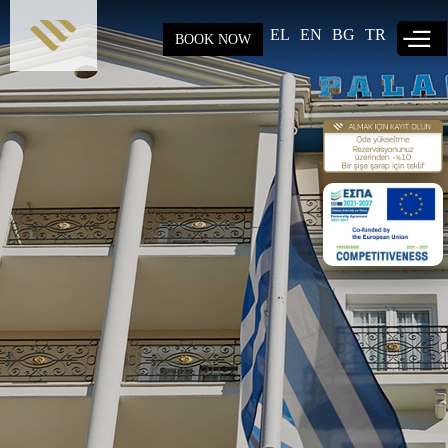
Skip to
main
EL
EN
BG
TR
BOOK NOW
content