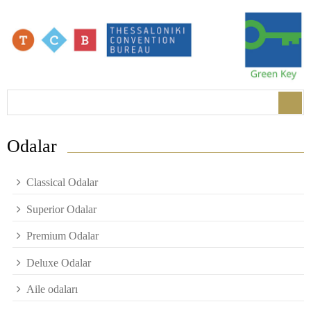
Search form
Search
Odalar
Classical Odalar
Superior Odalar
Premium Odalar
Deluxe Odalar
Aile odaları