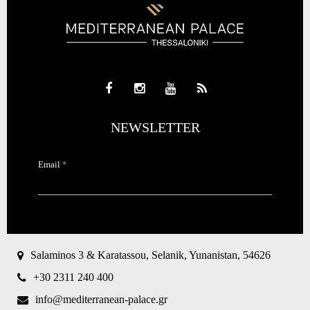
NEWSLETTER
Email
*
CAPTCHA
This
question is
for testing
Salaminos 3 & Karatassou, Selanik, Yunanistan, 54626
whether or
not you are
+30 2311 240 400
a human
visitor and
info@mediterranean-palace.gr
to prevent