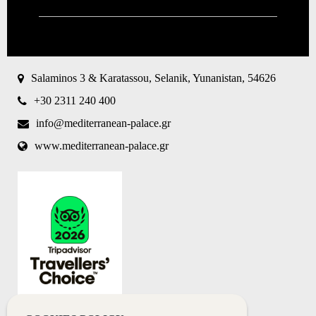
CAPTCHA
This
question is
for testing
Salaminos 3 & Karatassou, Selanik, Yunanistan, 54626
whether or
not you are
+30 2311 240 400
a human
visitor and
info@mediterranean-palace.gr
to prevent
www.mediterranean-palace.gr
automated
spam
submissions.
8+2