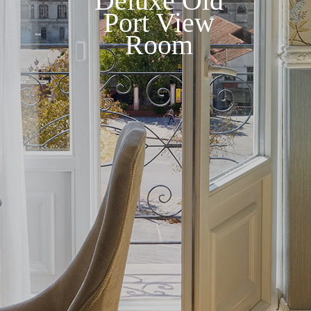
Deluxe Old
Port View
Room