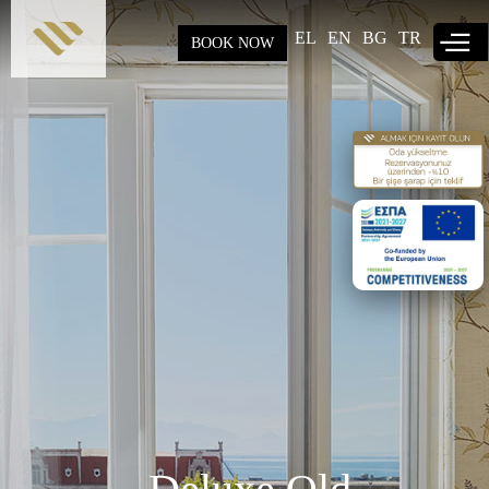
Skip to
main
EL
EN
BG
TR
BOOK NOW
content