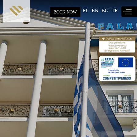
Skip to
main
EL
EN
BG
TR
BOOK NOW
content