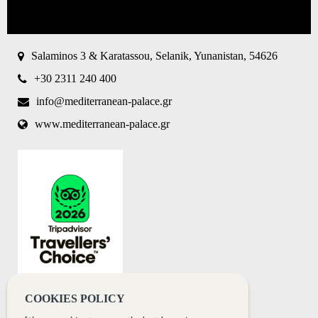
CAPTCHA
This
question is
for testing
Salaminos 3 & Karatassou, Selanik, Yunanistan, 54626
whether or
not you are
+30 2311 240 400
a human
visitor and
info@mediterranean-palace.gr
to prevent
www.mediterranean-palace.gr
automated
spam
submissions.
8+2
COOKIES POLICY