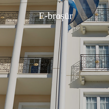
E-broşür