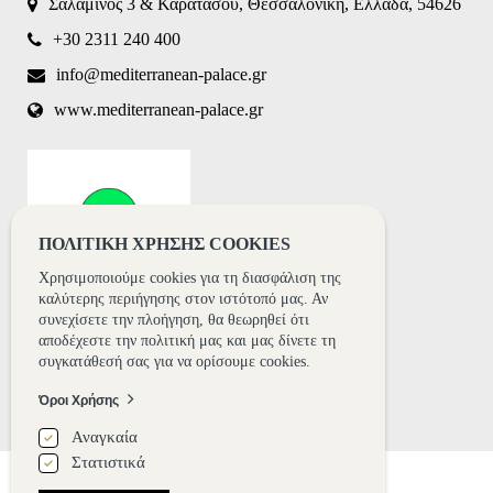
Σαλαμίνος 3 & Καρατάσου, Θεσσαλονίκη, Ελλάδα, 54626
whether or
not you are
+30 2311 240 400
a human
visitor and
info@mediterranean-palace.gr
to prevent
www.mediterranean-palace.gr
automated
spam
submissions.
8+2
ΠΟΛΙΤΙΚΗ ΧΡΗΣΗΣ COOKIES
Χρησιμοποιούμε cookies για τη διασφάλιση της
καλύτερης περιήγησης στον ιστότοπό μας. Αν
συνεχίσετε την πλοήγηση, θα θεωρηθεί ότι
αποδέχεστε την πολιτική μας και μας δίνετε τη
συγκατάθεσή σας για να ορίσουμε cookies.
Όροι Χρήσης
Αναγκαία
Στατιστικά