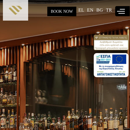
Παράκαμψη
προς το
EL
EN
BG
TR
BOOK NOW
κυρίως
περιεχόμενο