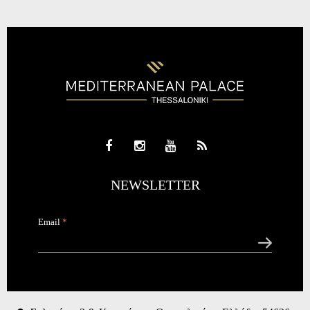
NEWSLETTER
Email
*
CAPTCHA
This
question is
for testing