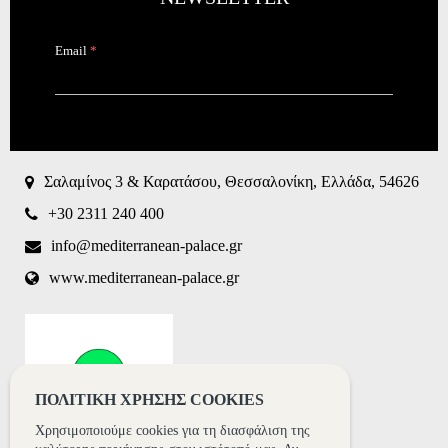
Email
*
CAPTCHA
This
question is
for testing
Σαλαμίνος 3 & Καρατάσου, Θεσσαλονίκη, Ελλάδα, 54626
whether or
not you are
+30 2311 240 400
a human
visitor and
info@mediterranean-palace.gr
to prevent
www.mediterranean-palace.gr
automated
spam
submissions.
8+2
ΠΟΛΙΤΙΚΗ ΧΡΗΣΗΣ COOKIES
Χρησιμοποιούμε cookies για τη διασφάλιση της