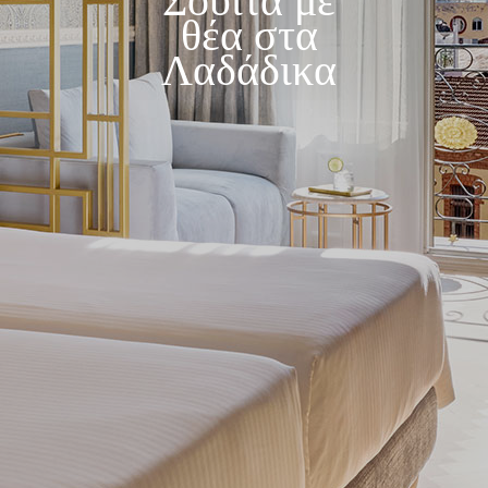
Σουίτα με
θέα στα
Λαδάδικα