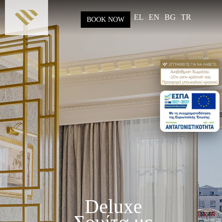
Παράκαμψη
προς το
EL
EN
BG
TR
BOOK NOW
κυρίως
περιεχόμενο
Deluxe