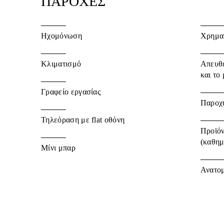
ΠΑΡΟΧΕΣ
Ηχομόνωση
Χρηματ
Kλιματισμό
Απευθε
και το
Γραφείο εργασίας
Παροχή
Τηλεόραση με flat οθόνη
Προϊόν
(καθημ
Μίνι μπαρ
Ανατο