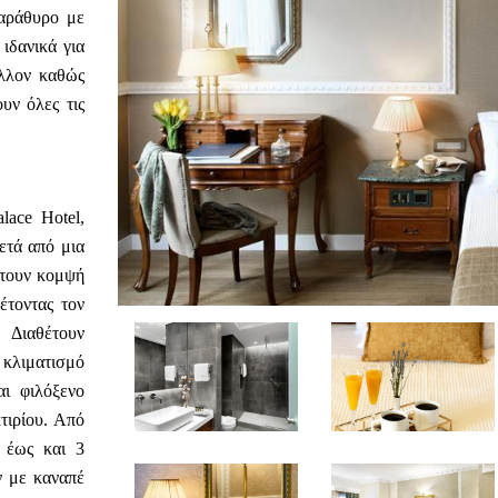
παράθυρο με
ιδανικά για
άλλον καθώς
υν όλες τις
lace Hotel,
ετά από μια
έτουν κομψή
έτοντας τον
 Διαθέτουν
 κλιματισμό
αι φιλόξενο
τιρίου. Από
ς έως και 3
ν με καναπέ