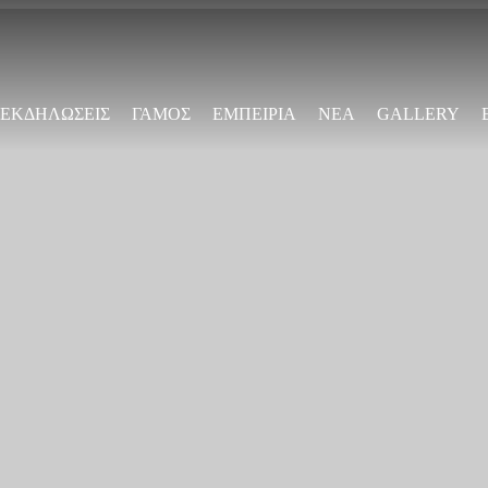
Παράκαμψη
προς το
κυρίως
περιεχόμενο
ΕΚΔΗΛΩΣΕΙΣ
ΓΑΜΟΣ
ΕΜΠΕΙΡΙΑ
ΝΕΑ
GALLERY