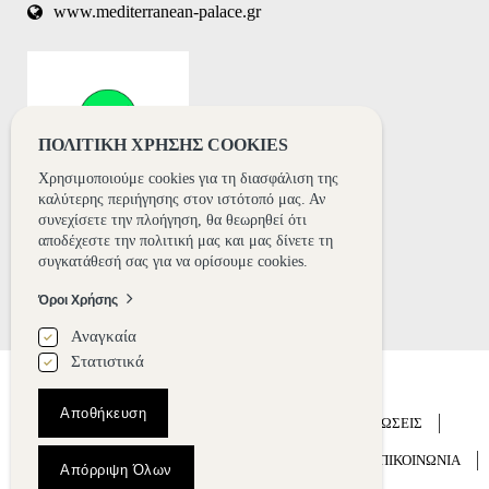
www.mediterranean-palace.gr
automated
spam
submissions.
8+2
ΠΟΛΙΤΙΚΗ ΧΡΗΣΗΣ COOKIES
Χρησιμοποιούμε cookies για τη διασφάλιση της
καλύτερης περιήγησης στον ιστότοπό μας. Αν
συνεχίσετε την πλοήγηση, θα θεωρηθεί ότι
αποδέχεστε την πολιτική μας και μας δίνετε τη
συγκατάθεσή σας για να ορίσουμε cookies.
Όροι Χρήσης
Αναγκαία
Στατιστικά
Αποθήκευση
ΑΡΧΙΚΗ
ΞΕΝΟΔΟΧΕΙΟ
ΔΙΑΜΟΝΗ
ΕΚΔΗΛΩΣΕΙΣ
ΓΑΜΟΣ
ΕΜΠΕΙΡΙΑ
ΝΕΑ
GALLERY
ΕΠΙΚΟΙΝΩΝΙΑ
Απόρριψη Όλων