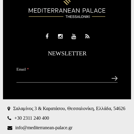
NEWSLETTER
Email
*
CAPTCHA
This
question is
for testing
Σαλαμίνος 3 & Καρατάσου, Θεσσαλονίκη, Ελλάδα, 54626
whether or
not you are
+30 2311 240 400
a human
visitor and
info@mediterranean-palace.gr
to prevent