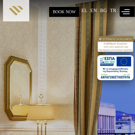
Παράκαμψη
προς το
EL
EN
BG
TR
BOOK NOW
κυρίως
περιεχόμενο