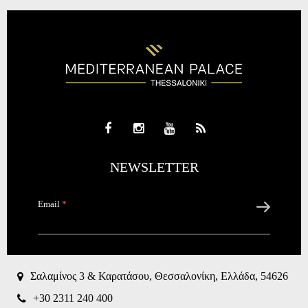
NEWSLETTER
Email
*
CAPTCHA
This
question is
Σαλαμίνος 3 & Καρατάσου, Θεσσαλονίκη, Ελλάδα, 54626
for testing
whether or
+30 2311 240 400
not you are