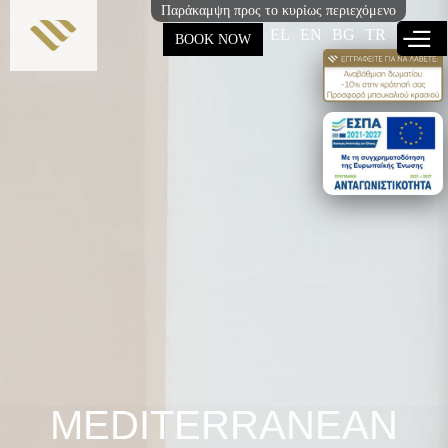
Παράκαμψη προς το κυρίως περιεχόμενο
EL
EN
BG
TR
BOOK NOW