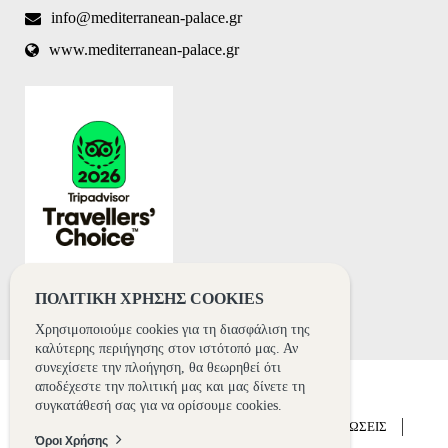
a human
info@mediterranean-palace.gr
visitor and
to prevent
www.mediterranean-palace.gr
automated
spam
submissions.
8+2
ΠΟΛΙΤΙΚΗ ΧΡΗΣΗΣ COOKIES
Χρησιμοποιούμε cookies για τη διασφάλιση της
καλύτερης περιήγησης στον ιστότοπό μας. Αν
συνεχίσετε την πλοήγηση, θα θεωρηθεί ότι
αποδέχεστε την πολιτική μας και μας δίνετε τη
συγκατάθεσή σας για να ορίσουμε cookies.
ΑΡΧΙΚΗ
ΞΕΝΟΔΟΧΕΙΟ
ΔΙΑΜΟΝΗ
ΕΚΔΗΛΩΣΕΙΣ
Όροι Χρήσης