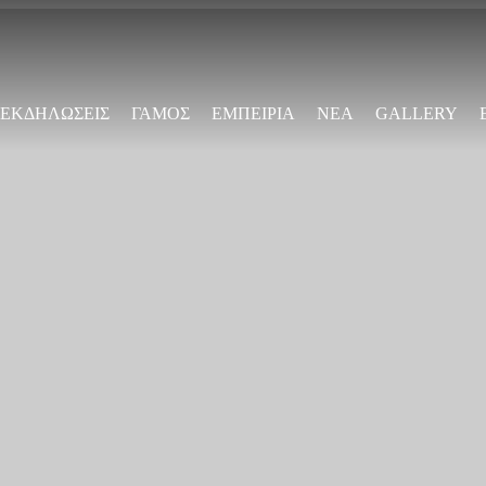
Παράκαμψη
προς το
κυρίως
περιεχόμενο
ΕΚΔΗΛΩΣΕΙΣ
ΓΑΜΟΣ
ΕΜΠΕΙΡΙΑ
ΝΕΑ
GALLERY