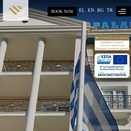
Παράκαμψη
προς το
EL
EN
BG
TR
BOOK NOW
κυρίως
περιεχόμενο