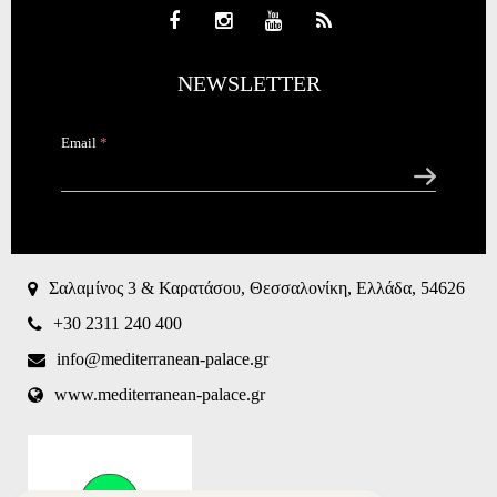
NEWSLETTER
Email
*
CAPTCHA
This
question is
for testing
Σαλαμίνος 3 & Καρατάσου, Θεσσαλονίκη, Ελλάδα, 54626
whether or
not you are
+30 2311 240 400
a human
visitor and
info@mediterranean-palace.gr
to prevent
www.mediterranean-palace.gr
automated
spam
submissions.
8+2