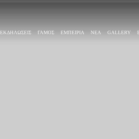
Παράκαμψη
προς το
κυρίως
περιεχόμενο
ΕΚΔΗΛΩΣΕΙΣ
ΓΑΜΟΣ
ΕΜΠΕΙΡΙΑ
ΝΕΑ
GALLERY