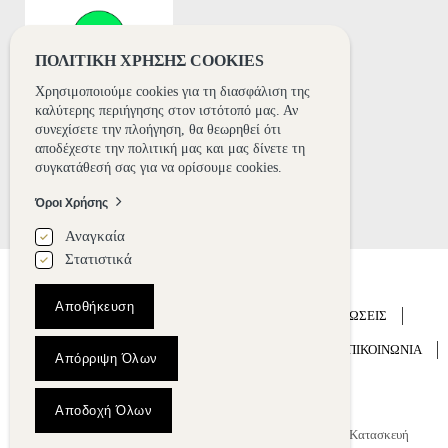
8+2
ΠΟΛΙΤΙΚΗ ΧΡΗΣΗΣ COOKIES
Χρησιμοποιούμε cookies για τη διασφάλιση της
καλύτερης περιήγησης στον ιστότοπό μας. Αν
συνεχίσετε την πλοήγηση, θα θεωρηθεί ότι
αποδέχεστε την πολιτική μας και μας δίνετε τη
συγκατάθεσή σας για να ορίσουμε cookies.
Όροι Χρήσης
Αναγκαία
Στατιστικά
Αποθήκευση
ΑΡΧΙΚΗ
ΞΕΝΟΔΟΧΕΙΟ
ΔΙΑΜΟΝΗ
ΕΚΔΗΛΩΣΕΙΣ
ΓΑΜΟΣ
ΕΜΠΕΙΡΙΑ
ΝΕΑ
GALLERY
ΕΠΙΚΟΙΝΩΝΙΑ
Απόρριψη Όλων
BOOK NOW
Αποδοχή Όλων
Ξενοδοχεία Θεσσαλονίκη | Mediterranean Palace © 2018
Κατασκευή