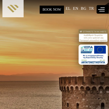
Παράκαμψη
προς το
EL
EN
BG
TR
BOOK NOW
κυρίως
περιεχόμενο