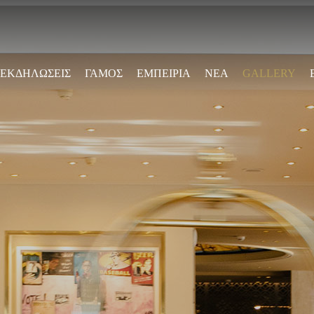
Παράκαμψη
προς το
κυρίως
περιεχόμενο
ΕΚΔΗΛΩΣΕΙΣ
ΓΑΜΟΣ
ΕΜΠΕΙΡΙΑ
ΝΕΑ
GALLERY