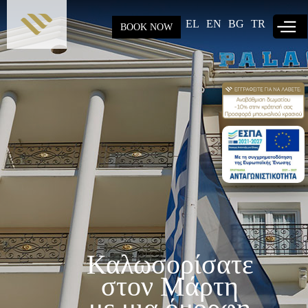
Παράκαμψη
προς το
EL
EN
BG
TR
BOOK NOW
κυρίως
περιεχόμενο
Καλωσορίσατε
στον Μάρτη