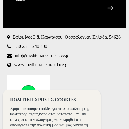
CAPTCHA
This
question is
for testing
Σαλαμίνος 3 & Καρατάσου, Θεσσαλονίκη, Ελλάδα, 54626
whether or
not you are
+30 2311 240 400
a human
visitor and
info@mediterranean-palace.gr
to prevent
www.mediterranean-palace.gr
automated
spam
submissions.
8+2
ΠΟΛΙΤΙΚΗ ΧΡΗΣΗΣ COOKIES
Χρησιμοποιούμε cookies για τη διασφάλιση της
καλύτερης περιήγησης στον ιστότοπό μας. Αν
συνεχίσετε την πλοήγηση, θα θεωρηθεί ότι
αποδέχεστε την πολιτική μας και μας δίνετε τη